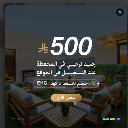
EN
×
فيلا سوبيريور
1740
2490
ر.س
خصم 500 ر.س
خصم محفظة 250 ر.س
3D شاهد الغرفة