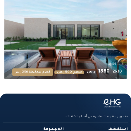
فيلا كلاود
1880
2630
ر.س
خصم 500 ر.س
خصم محفظة 250 ر.س
فنادق ومنتجعات فاخرة في أنحاء المملكة
استكشف
المجموعة