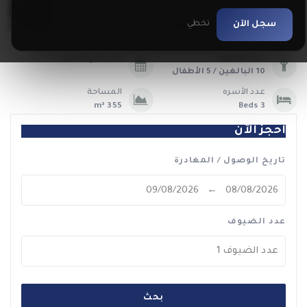
سجل الآن
تخطي
عدد الضيوف
اقل ليالي الحجز
10 البالغين / 5 الأطفال
عدد الأسره
المساحة
355 m²
3 Beds
احجز الآن
تاريخ الوصول / المغادرة
عدد الضيوف
عدد الضيوف
1
بحث