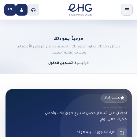
EN
مرحباً بعودتك
سجّل دخولك لإدارة حجوزاتك، الاستفادة من عروض الأعضاء،
وتجربة إقامة أسهل.
الرئيسية
/
تسجيل الدخول
عضو إنالا
بوابتك لإقامة فاخرة
احصل على أسعار حصرية، تابع حجوزاتك، وأكمل
حجزك خلال ثوانٍ.
إدارة الحجوزات بسهولة