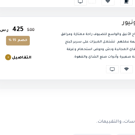
نيور
425
500
ر.س
اح الأنيق والواسع للضيوف راحة ممتازة ومرافق
خصم 15 %
ابعة عملهم. تشتمل الميزات على سرير كينج
 فاي المجانية ودش وحوض استحمام وغرفة
 صغيرة وأدوات صنع الشاي والقهوة.
التفاصيل
اسات، والتقييمات.