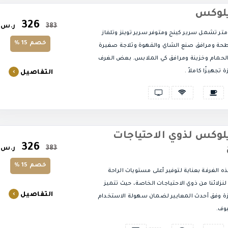
يلوكس
326
383
ر.س
لمساحة 40 متر تشمل سرير كينج ومتوفر سرير توينز وتلفاز
خصم 15 %
 ومرافق صنع الشاي والقهوة وثلاجة صغيرة
لحمام وخزينة ومرافق كي الملابس. بعض الغرف
تجهيزًا كاملاً .
التفاصيل
لوكس لذوي الاحتياجات
326
383
ر.س
خصم 15 %
 الغرفة بعناية لتوفير أعلى مستويات الراحة
لنزلائنا من ذوي الاحتياجات الخاصة، حيث تتميز
التفاصيل
ة وفق أحدث المعايير لضمان سهولة الاستخدام
وف.