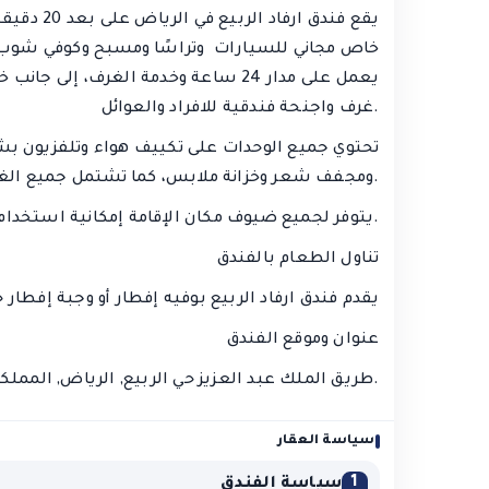
يقع فندق 
خاص مجاني للسيارات وتراسًا ومسبح وكوفي شوب و
يعمل على مدار 24 ساعة وخدمة الغرف، إ
غرف واجنحة فندقية للافراد والعوائل.
تحتوي جميع الوحدات على تكييف هواء وتلفزيون 
ومجفف شعر وخزانة ملابس، كما تشتمل جميع الغرف في الفندق على حمام خاص مزود بلوازم استحمام مجانية.
يتوفر لجميع ضيوف مكان الإقامة إمكانية استخدام مسبح داخلي ومركز أعمال.
تناول الطعام بالفندق
يقدم فندق ارفاد الربيع بوفيه إفطار أو وجبة إفطار ح
عنوان وموقع الفندق
6151 طريق الملك عبد العزيز حي الربيع, الرياض, المملكة العربية السعودية.
سياسة العقار
1
سياسة الفندق