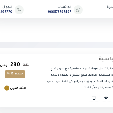
درة
الواتساب
الجوال
4977770
966573797497
اسية
290
341
ر.س
لمساحة 28 متر تشمل غرفة ضيوف معاصرة مع سرير كينج
خصم 15 %
ة مسطحة ومرافق صنع الشاي والقهوة وثلاجة
زمات الحمام وخزينة ومرافق كي الملابس. بعض
مجهزة تجهيزًا كاملاً .
التفاصيل