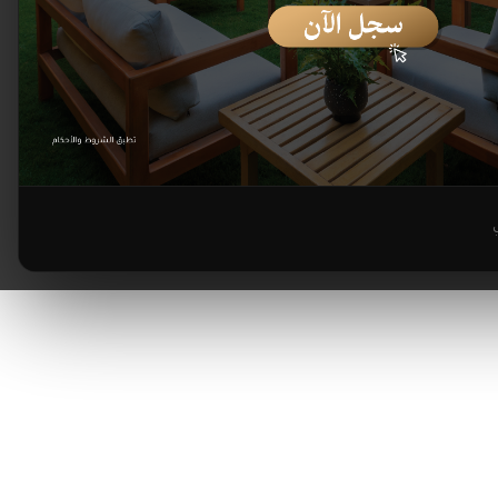
ناله املج
recp.umlu