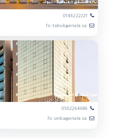
اناله للشقق الفندقية - تبوك
0146222221
fo.tabuk@enala.sa
صبا للشقق المخدومة
0502264686
fo.seiba@enala.sa