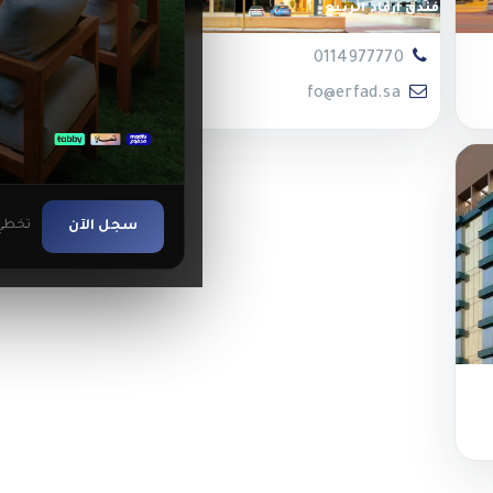
فندق ارفاد الربيع
فندق ا
0553224646
0114977770
g@enala.sa
fo@erfad.sa
سجل الآن
تخطي