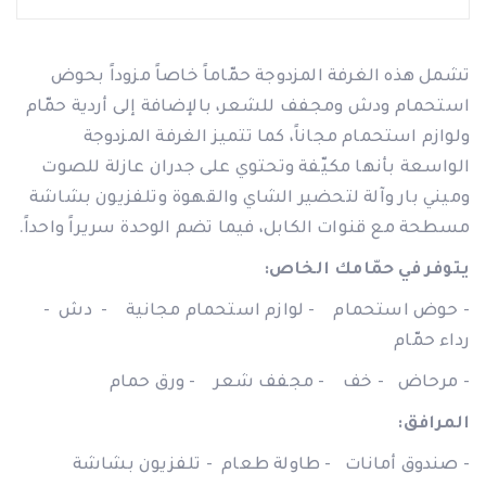
تشمل هذه الغرفة المزدوجة حمّاماً خاصاً مزوداً بحوض
استحمام ودش ومجفف للشعر، بالإضافة إلى أردية حمّام
ولوازم استحمام مجاناً، كما تتميز الغرفة المزدوجة
الواسعة بأنها مكيّفة وتحتوي على جدران عازلة للصوت
وميني بار وآلة لتحضير الشاي والقهوة وتلفزيون بشاشة
مسطحة مع قنوات الكابل، فيما تضم الوحدة سريراً واحداً.
يتوفر في حمّامك الخاص
:
- حوض استحمام - لوازم استحمام مجانية - دش -
رداء حمّام
- مرحاض - خف - مجفف شعر - ورق حمام
المرافق
: ​
- صندوق أمانات - طاولة طعام - تلفزيون بشاشة