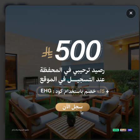
EN
×
غرفة ديلوكس كينغ مع إطلالة على المدينة
275.4
324
ر.س
خصم 15 %