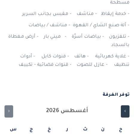
مسطحة
- خدمة إيقاظ - مناشف - مقبس بجانب السرير
- آلة صنع الشاي / القهوة - مناشف / بياضات
- تلفزيون - بياضات أسرّة - ميني بار - أرض مغطاة
بالسجاد
- غلاية كهربائية - هاتف - قنوات كابل - أدوات
تنظيف - عازل للصوت - قنوات فضائية - تكييف
توفر الغرفة
أغسطس 2026
‹
›
ح
ن
ث
ر
خ
ج
س