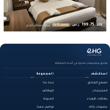
199.75
235
ر.س
خصم 15 %
غرفة ستاندر كينج
فنادق ومنتجعات فاخرة في أنحاء المملكة
استكشف
المجموعة
تصفح الفنادق
نبذة عنا
المنتجعات
الوظائف
بطاقات الإهداء
المدونة
عضويات إناله
تواصل معنا