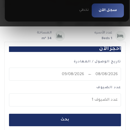
سجل الآن
تخطي
عدد الضيوف
اقل ليالي الحجز
2 البالغين / 2 الأطفال
عدد الأسره
المساحة
34 m²
1 Beds
احجز الآن
تاريخ الوصول / المغادرة
عدد الضيوف
عدد الضيوف
1
بحث