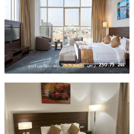
250.75
295
ر.س
خصم 15 %
غرفة ديلوكس كينج