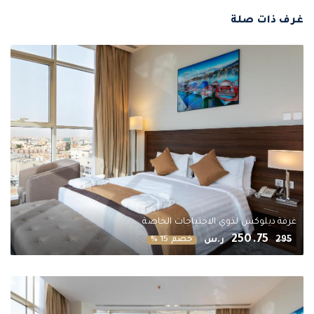
غرف ذات صلة
غرفة ديلوكس لذوي الاحتياجات الخاصة
250.75
295
ر.س
خصم 15 %