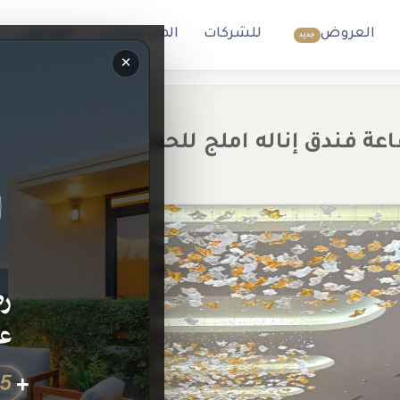
العروض
للشركات
المنتجعات
الفنادق
جديد
×
اعة فندق إناله املج للحفلات والمؤتمرات