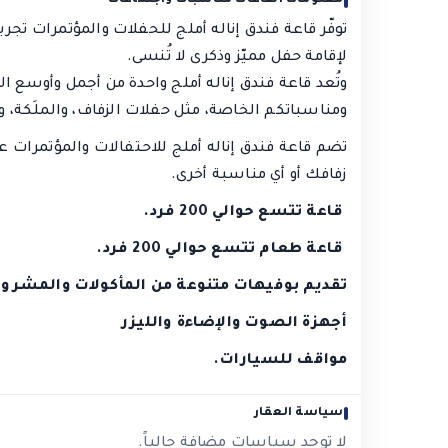
معلومات القاعات مناسبات واجتماعات
توفّر
قاعة فندق إناله أملج للحفلات والمؤتمرات تجر
لإقامة حفل مميّز وذكرى لا تُنسى.
وتُعد قاعة فندق إناله أملج واحدة من أجمل وأوسع
ومناسباتكم الخاصة، مثل حفلات الزفاف، والملَكة، و
تضم قاعة فندق إناله أملج للاحتفالات والمؤتمرات عدد
زفافك أو أي مناسبة أخرى.
قاعة تتسع حوالي 200 فرد
.
قاعة طعام تتسع حوالي 200 فرد
.
تقديم بوفيهات متنوعة من المأكولات والمشروبا
أجهزة الصوت والإضاءة والليزر
مواقف للسيارات
.
سياسة العقار
لا توجد سياسات مضافة حالياً.